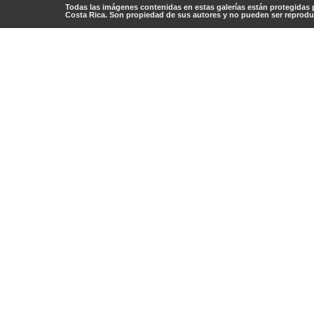
Todas las imágenes contenidas en estas galerías están protegidas 
Costa Rica. Son propiedad de sus autores y no pueden ser reproduc