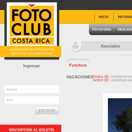
INICIO
INFORM
FOTOFORO
DESCAR
Asociados
ASOCIACIÓN DE FOTOGRAFÍA
ARTÍSTICA COSTARRICENSE
Fotoforo
Ingresar
VACACIONES
Notice
 (8)
: Undefined 
Notice
 (8)
: Undefined 
INSCRIPCIÓN AL BOLETÍN