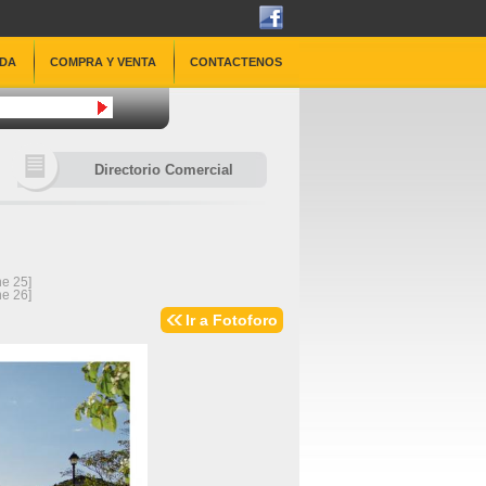
DA
COMPRA Y VENTA
CONTACTENOS
Directorio Comercial
ne 
25
]
ne 
26
]
Ir a Fotoforo