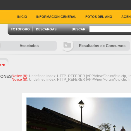
INICIO
INFORMACION GENERAL
FOTOS DEL AÑO
AGEN
FOTOFORO
DESCARGAS
BUSCAR:
Asociados
Resultados de Concursos
oro
IONES
Notice
 (8)
: Undefined index: HTTP_REFERER [
APP/View/Forum/foto.ctp
, li
Notice
 (8)
: Undefined index: HTTP_REFERER [
APP/View/Forum/foto.ctp
, li