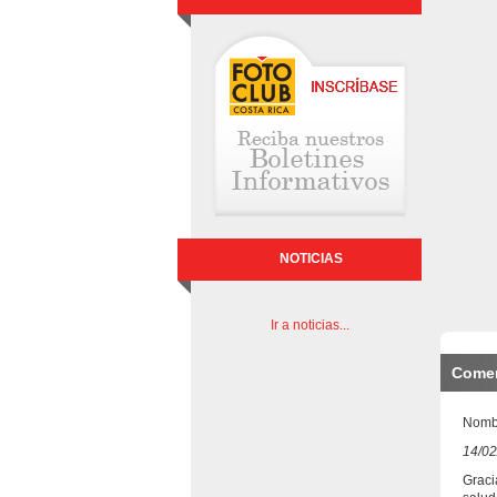
NOTICIAS
Ir a noticias...
Comen
Nombr
14/02
Graci