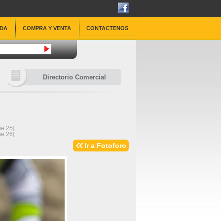
DA
COMPRA Y VENTA
CONTACTENOS
Directorio Comercial
ne 
25
]
ne 
26
]
Ir a Fotoforo