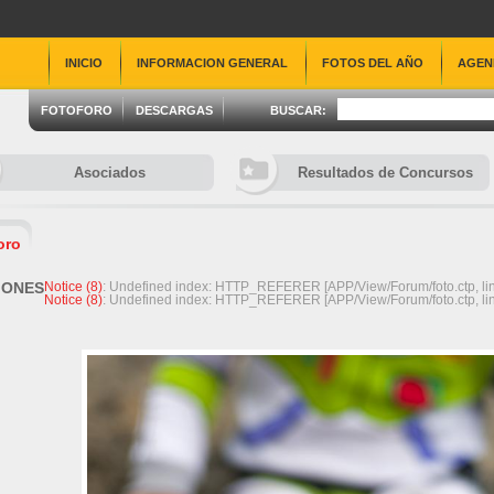
INICIO
INFORMACION GENERAL
FOTOS DEL AÑO
AGEN
FOTOFORO
DESCARGAS
BUSCAR:
Asociados
Resultados de Concursos
oro
IONES
Notice
 (8)
: Undefined index: HTTP_REFERER [
APP/View/Forum/foto.ctp
, li
Notice
 (8)
: Undefined index: HTTP_REFERER [
APP/View/Forum/foto.ctp
, li