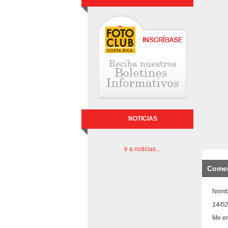
NOTICIAS
Ir a noticias...
Comen
Nomb
14/02
Me en