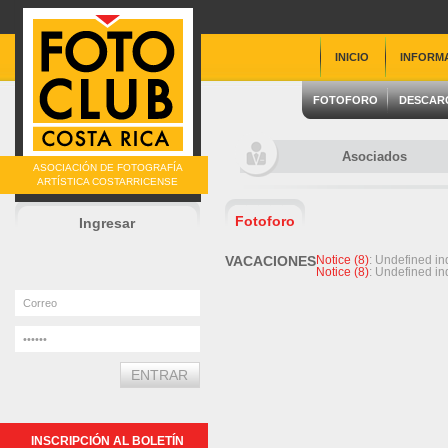
INICIO
INFORM
FOTOFORO
DESCAR
Asociados
ASOCIACIÓN DE FOTOGRAFÍA
ARTÍSTICA COSTARRICENSE
Fotoforo
Ingresar
VACACIONES
Notice
 (8)
: Undefined 
Notice
 (8)
: Undefined 
INSCRIPCIÓN AL BOLETÍN